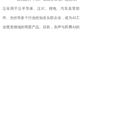
泛应用于泛半导体、泛3C、锂电、汽车及零部
件、光伏等多个行业的知名头部企业，成为AI工
业视觉领域的明星产品。目前，东声与昇腾AI的
合作正逐步拓展至深圳、成都、武汉、青岛等城
市，为全国不同地域的客户提供最及时专业的工
业AI视觉检测技术服务。
当前，智能制造已成为我国建设制造强
国的主攻方向，加快发展智能制造解决方案是推
动中国制造迈向高质量发展、形成国际竞争新优
势的必由之路。东声将持续与更多的伙伴开展战
略合作，为企业数字化转型提质增效，共同推进
中国人工智能产业的发展。